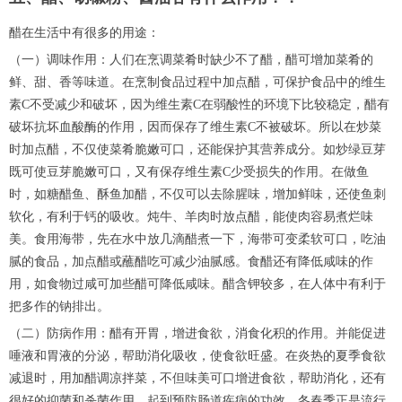
醋在生活中有很多的用途：
（一）调味作用：人们在烹调菜肴时缺少不了醋，醋可增加菜肴的
鲜、甜、香等味道。在烹制食品过程中加点醋，可保护食品中的维生
素C不受减少和破坏，因为维生素C在弱酸性的环境下比较稳定，醋有
破坏抗坏血酸酶的作用，因而保存了维生素C不被破坏。所以在炒菜
时加点醋，不仅使菜肴脆嫩可口，还能保护其营养成分。如炒绿豆芽
既可使豆芽脆嫩可口，又有保存维生素C少受损失的作用。在做鱼
时，如糖醋鱼、酥鱼加醋，不仅可以去除腥味，增加鲜味，还使鱼刺
软化，有利于钙的吸收。炖牛、羊肉时放点醋，能使肉容易煮烂味
美。食用海带，先在水中放几滴醋煮一下，海带可变柔软可口，吃油
腻的食品，加点醋或蘸醋吃可减少油腻感。食醋还有降低咸味的作
用，如食物过咸可加些醋可降低咸味。醋含钾较多，在人体中有利于
把多作的钠排出。
（二）防病作用：醋有开胃，增进食欲，消食化积的作用。并能促进
唾液和胃液的分泌，帮助消化吸收，使食欲旺盛。在炎热的夏季食欲
减退时，用加醋调凉拌菜，不但味美可口增进食欲，帮助消化，还有
很好的抑菌和杀菌作用，起到预防肠道疾病的功效。冬春季正是流行