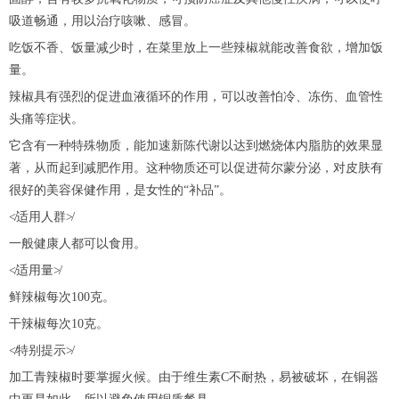
吸道畅通，用以治疗咳嗽、感冒。
吃饭不香、饭量减少时，在菜里放上一些辣椒就能改善食欲，增加饭
量。
辣椒具有强烈的促进血液循环的作用，可以改善怕冷、冻伤、血管性
头痛等症状。
它含有一种特殊物质，能加速新陈代谢以达到燃烧体内脂肪的效果显
著，从而起到减肥作用。这种物质还可以促进荷尔蒙分泌，对皮肤有
很好的美容保健作用，是女性的“补品”。
≮适用人群≯
一般健康人都可以食用。
≮适用量≯
鲜辣椒每次100克。
干辣椒每次10克。
≮特别提示≯
加工青辣椒时要掌握火候。由于维生素C不耐热，易被破坏，在铜器