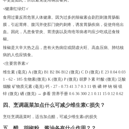
中更是如此，所以避免使用铜质餐具。
≮健康红绿灯≯
食用过量反而危害人体健康。因为过多的辣椒素会剧烈刺激胃肠黏
膜，引起胃疼、腹泻并使肛门烧灼刺疼，诱发胃肠疾病，促使痔疮出
血。因此，凡患食管炎、胃溃疡以及痔疮等病者均应少吃或忌食辣
椒。
辣椒是大辛大热之品，患有火热病症或阴虚火旺、高血压病、肺结核
病的人也应慎食。
≮主要营养素≯
维生素 (毫克) A (微克) B1 B2 B6 B12 (微克) C D (微克) E 23 0.04 0.03
1 - 62 - 185 生物素(微克) K (微克) P (微克) 胡萝卜素 叶酸 (微克) 泛酸
烟酸 矿物质元素 (毫克) 钙 - 27 - 0.73 41 3.7 0.3 11 铁 磷 钾 钠 铜 镁
锌 (微克) 硒 (微克) → 参看 营养手册 0.6 36 300 2.1 0.11 15 0.12 0.62
四、烹调蔬菜加点什么可减少维生素C损失？
烹饪烹调蔬菜时，适当加点醋，可减少维生素c的损失
五、醋、胡椒粉、酱油各有什么作用？？