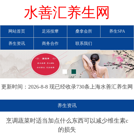
水善汇养生网
网站首页
足浴按摩
桑拿会所
养生SPA
养生资讯
商务合作
联系我们
更新时间：2026-8-8 现已经收录730条上海水善汇养生网
信息
养生资讯
烹调蔬菜时适当加点什么东西可以减少维生素c
的损失