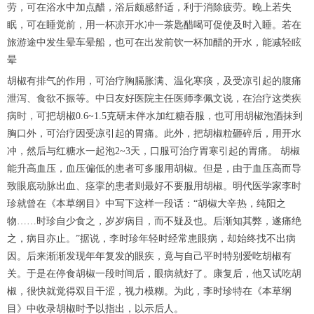
劳，可在浴水中加点醋，浴后颇感舒适，利于消除疲劳。晚上若失
眠，可在睡觉前，用一杯凉开水冲一茶匙醋喝可促使及时入睡。若在
旅游途中发生晕车晕船，也可在出发前饮一杯加醋的开水，能减轻眩
晕
胡椒有排气的作用，可治疗胸膈胀满、温化寒痰，及受凉引起的腹痛
泄泻、食欲不振等。中日友好医院主任医师李佩文说，在治疗这类疾
病时，可把胡椒0.6~1.5克研末伴水加红糖吞服，也可用胡椒泡酒抹到
胸口外，可治疗因受凉引起的胃痛。此外，把胡椒粒砸碎后，用开水
冲，然后与红糖水一起泡2~3天，口服可治疗胃寒引起的胃痛。 胡椒
能升高血压，血压偏低的患者可多服用胡椒。但是，由于血压高而导
致眼底动脉出血、痉挛的患者则最好不要服用胡椒。明代医学家李时
珍就曾在《本草纲目》中写下这样一段话：“胡椒大辛热，纯阳之
物……时珍自少食之，岁岁病目，而不疑及也。后渐知其弊，遂痛绝
之，病目亦止。”据说，李时珍年轻时经常患眼病，却始终找不出病
因。后来渐渐发现年年复发的眼疾，竟与自己平时特别爱吃胡椒有
关。于是在停食胡椒一段时间后，眼病就好了。康复后，他又试吃胡
椒，很快就觉得双目干涩，视力模糊。为此，李时珍特在《本草纲
目》中收录胡椒时予以指出，以示后人。