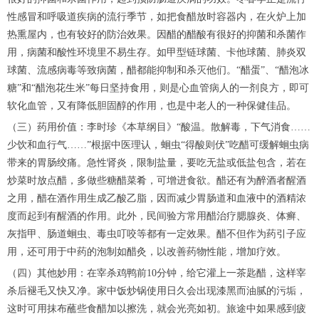
性感冒和呼吸道疾病的流行季节，如把食醋放时容器内，在火炉上加
热熏屋内，也有较好的防治效果。因醋的醋酸有很好的抑菌和杀菌作
用，病菌和酸性环境里不易生存。如甲型链球菌、卡他球菌、肺炎双
球菌、流感病毒等致病菌，醋都能抑制和杀灭他们。“醋蛋”、“醋泡冰
糖”和“醋泡花生米”每日坚持食用，则是心血管病人的一剂良方，即可
软化血管，又有降低胆固醇的作用，也是中老人的一种保健佳品。
（三）药用价值：李时珍《本草纲目》“酸温。散解毒，下气消食……
少饮和血行气……”根据中医理认，蛔虫“得酸则伏”吃醋可缓解蛔虫病
带来的胃肠绞痛。急性肾炎，限制盐量，要吃无盐或低盐包含，若在
炒菜时放点醋，多做些糖醋菜肴，可增进食欲。醋还有为醉酒者醒酒
之用，醋在酒作用生成乙酸乙脂，因而减少胃肠道和血液中的酒精浓
度而起到有醒酒的作用。此外，民间验方常用醋治疗腮腺炎、体癣、
灰指甲、肠道蛔虫、毒虫叮咬等都有一定效果。醋不但作为药引子应
用，还可用于中药的泡制如醋灸，以改善药物性能，增加疗效。
（四）其他妙用：在宰杀鸡鸭前10分钟，给它灌上一茶匙醋，这样宰
杀后褪毛又快又净。家中饭炒锅使用日久会出现漆黑而油腻的污垢，
这时可用抹布蘸些食醋加以擦洗，就会光亮如初。旅途中如果感到疲