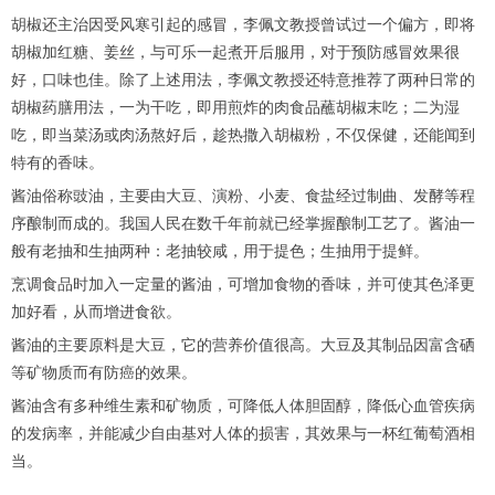
胡椒还主治因受风寒引起的感冒，李佩文教授曾试过一个偏方，即将
胡椒加红糖、姜丝，与可乐一起煮开后服用，对于预防感冒效果很
好，口味也佳。除了上述用法，李佩文教授还特意推荐了两种日常的
胡椒药膳用法，一为干吃，即用煎炸的肉食品蘸胡椒末吃；二为湿
吃，即当菜汤或肉汤熬好后，趁热撒入胡椒粉，不仅保健，还能闻到
特有的香味。
酱油俗称豉油，主要由大豆、演粉、小麦、食盐经过制曲、发酵等程
序酿制而成的。我国人民在数千年前就已经掌握酿制工艺了。酱油一
般有老抽和生抽两种：老抽较咸，用于提色；生抽用于提鲜。
烹调食品时加入一定量的酱油，可增加食物的香味，并可使其色泽更
加好看，从而增进食欲。
酱油的主要原料是大豆，它的营养价值很高。大豆及其制品因富含硒
等矿物质而有防癌的效果。
酱油含有多种维生素和矿物质，可降低人体胆固醇，降低心血管疾病
的发病率，并能减少自由基对人体的损害，其效果与一杯红葡萄酒相
当。