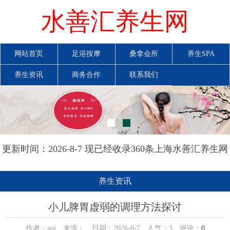
水善汇养生网
网站首页
足浴按摩
桑拿会所
养生SPA
养生资讯
商务合作
联系我们
更新时间：2026-8-7 现已经收录360条上海水善汇养生网
信息
养生资讯
小儿脾胃虚弱的调理方法探讨
作者：aqi 来源： 日期：2026-8-7 人气：
3
评论：
0