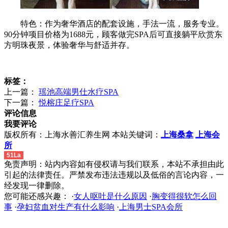
特色：作为奢华酒店的配套设施，手法一流，服务专业。
90分钟项目价格为1688元，顾客做完SPA后可直接躺平欣赏东
方明珠夜景，体验奢华与舒适并存。
标签：
上一篇：
瑶池高端男仕水疗SPA
下一篇：
悦榕庄足疗SPA
评论信息
我要评论
版权所有：上海水善汇养生网 本站关键词：
上海桑拿
上海会
所
51La
免责声明：站内内容如有侵权请与我们联系，本站不承担由此
引起的法律责任。严禁发布违法违规以及低俗的言论内容，一
经发现一律删除。
您可能还感兴趣： ·
女人呕吐是什么原因
·
胸变得很软怎么回
事
·
孕妇贫血对生产有什么影响
·
上海男士SPA会所